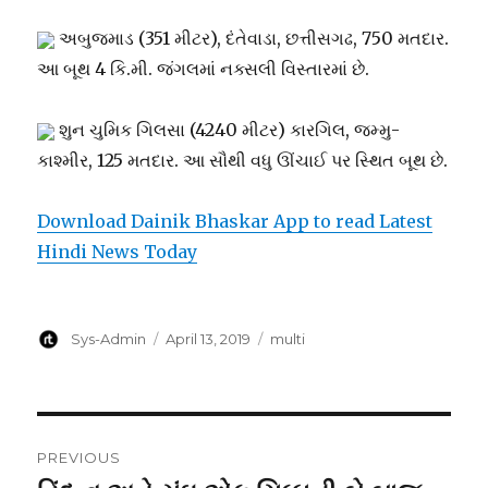
અબુજમાડ (351 મીટર), દંતેવાડા, છત્તીસગઢ, 750 મતદાર.
આ બૂથ 4 કિ.મી. જંગલમાં નક્સલી વિસ્તારમાં છે.
શુન ચુમિક ગિલસા (4240 મીટર) કારગિલ, જમ્મુ-
કાશ્મીર, 125 મતદાર. આ સૌથી વધુ ઊંચાઈ પર સ્થિત બૂથ છે.
Download Dainik Bhaskar App to read Latest
Hindi News Today
Author
Posted
Categories
Sys-Admin
April 13, 2019
multi
on
Post
PREVIOUS
navigation