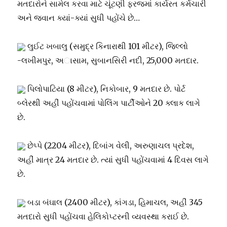
મતદારોને સામેલ કરવા માટે ચૂંટણી ફરજમાં કાર્યરત કર્મચારી
અને જવાન ક્યાં-ક્યાં સુધી પહોંચે છે…
લુઈટ ખબાલુ (સમુદ્ર કિનારાથી 101 મીટર), જિલ્લો
-લખીમપુર, અાસામ, સુબાનસિરી નદી, 25,000 મતદાર.
પિલોપાટિયા (8 મીટર), નિકોબાર, 9 મતદાર છે. પોર્ટ
બ્લેરથી અહીં પહોંચવામાં પોલિંગ પાર્ટીઓને 20 ક્લાક લાગે
છે.
છેપ્પે (2204 મીટર), દિબાંગ વેલી, અરુણાચલ પ્રદેશ,
અહીં માત્ર 24 મતદાર છે. ત્યાં સુધી પહોંચવામાં 4 દિવસ લાગે
છે.
બડા બંઘાલ (2400 મીટર), કાંગડા, હિમાચલ, અહીં 345
મતદારો સુધી પહોંચવા હેલિકોપ્ટરની વ્યવસ્થા કરાઈ છે.