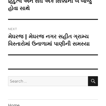
હિંદુત્વ અને સંઘ એક સિક્કાની બે બાજુ
Previous
post:
હોવા સાથે
NEXT
મેઘરજ | મેઘરજ નગર સહીત ગ્રામ્ય
Next
post:
વિસ્તારોમાં ઉનાળામાં પાણીની સમસ્યા
SEA
Search
for:
Home