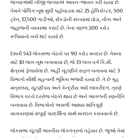
જગ્યાએથી બીજી જગ્યાએ આવન-જાવન કરી રહ્યા છે.
તેમને પોલિંગ બૂથ સુધી પહોંચાડવા માટે 25 હેલિકોપ્ટર, 500
ટ્રેન, 17,500 ગાડીઓ, સેંકડોની સંખ્યામાં ઘોડા, નૌકા અને
જહાજની વ્યવસ્થા કરાઈ છે. તેના પાછળ 200 કરોડ
રૂપિયાનો ખર્ચ થઈ રહ્યો છે.
દેશની 543 લોકસભા બેઠકો પર 90 કરોડ મતદાર છે. તેમના
માટે 10 લાખ બૂથ બનાવાયા છે, જે 33 લાખ વર્ગ કિ.મી.
ક્ષેત્રમાં ફેલાયેલા છે. અહીં ચૂંટણીને સફળ બનાવવા માટે 3
વિભાગો સૌથી મહત્વની ભૂમિકા ભજવી રહ્યા છે. તે છે ગૃહ
મંત્રાલય, ચૂંટણીપંચ અને કેન્દ્રીય અર્ધ લશ્કરીદળ. ત્રણે
વિભાગ વચ્ચે દરરોજ બેઠકો થાય છે અને આગળની રણનીતિ
બનાવાય છે. વિભાગોનો અસલી આશય શાંતિપૂર્ણ
વાતાવરણમાં સંપૂર્ણ પારદર્શિતા સાથે મતદાન કરાવવાનો છે.
લોકસભા ચૂંટણી ભારતીય લોકતંત્રનો તહેવાર છે. જુઓ તેમાં