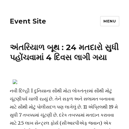
Event Site
MENU
અંતરિયાળ બૂથ : 24 મતદારો સુધી
પહોંચવામાં 4 દિવસ લાગી ગયા
નવી દિલ્હી | દુનિયાના સૌથી મોટા લોકતંત્રમાં સૌથી મોટું
ચૂંટણીપર્વ ચાલી રહ્યું છે. તેને સફળ અને સલામત બનાવવા
માટે સૌથી મોટું પોલીસદળ પણ લાગેલું છે. 11 એપ્રિલથી 19 મે
સુધી 7 તબક્કામાં ચૂંટણી છે. દરેક તબક્કામાં મતદાન કરાવવા
માટે 2.5 લાખ સેન્ટ્રલ ફોર્સ (સીઆરપીએફ જવાન) એક