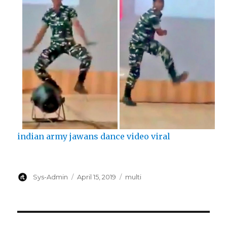
indian army jawans dance video viral
Author
Posted
Categories
Sys-Admin
April 15, 2019
multi
on
Post