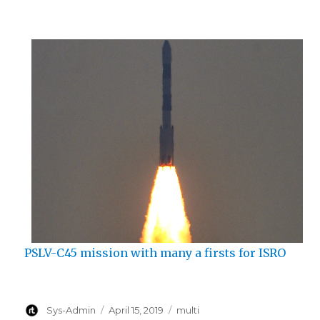
PSLV-C45 mission with many a firsts for ISRO
Author
Posted
Categories
Sys-Admin
April 15, 2019
multi