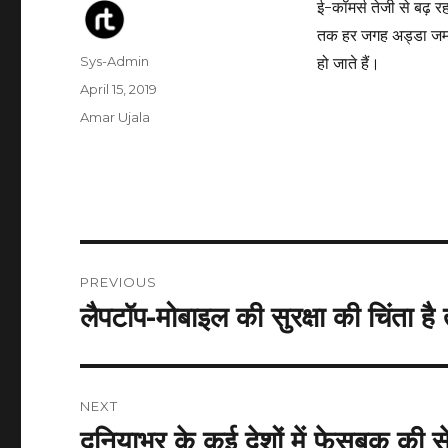
ई-कॉमर्स तेजी से बढ़ र
तक हर जगह अड्डा जमा 
Author
Sys-Admin
हो जाते हैं।
Posted
April 15, 2019
on
Categories
Amar Ujala
Post
PREVIOUS
navigation
लैपटॉप-मोबाइल की सुरक्षा की चिंता ह
Previous
post:
NEXT
दुनियाभर के कई देशों में फेसबुक की से
Next