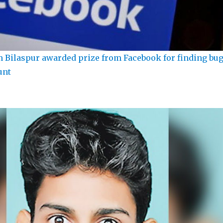
 Bilaspur awarded prize from Facebook for finding bu
unt