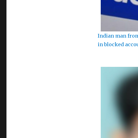
Indian man from
in blocked acco