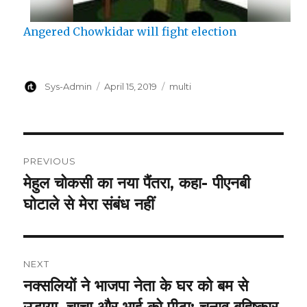
Angered Chowkidar will fight election
Author
Posted
Categories
Sys-Admin
April 15, 2019
multi
on
Post
PREVIOUS
navigation
मेहुल चोकसी का नया पैंतरा, कहा- पीएनबी
Previous
post:
घोटाले से मेरा संबंध नहीं
NEXT
नक्सलियों ने भाजपा नेता के घर को बम से
Next
post:
उड़ाया, चाचा और भाई को पीटा; चुनाव बहिष्कार