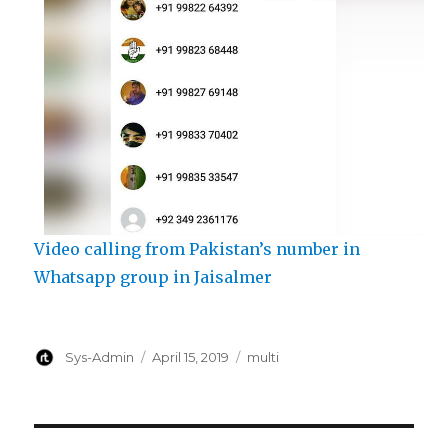
Video calling from Pakistan’s number in
Whatsapp group in Jaisalmer
Author
Posted
Categories
Sys-Admin
April 15, 2019
multi
on
Post