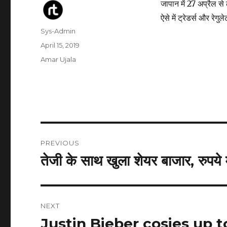
जापान में 27 अप्रैल से
ऐसे में ट्रेडर्स और रेगुल
Author
Sys-Admin
Posted
April 15, 2019
on
Categories
Amar Ujala
Post
PREVIOUS
navigation
तेजी के साथ खुला शेयर बाजार, रुपये मे
Previous
post:
NEXT
Justin Bieber cosies up 
Next