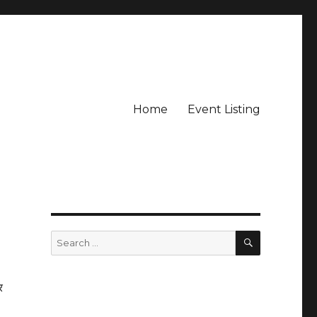
Home
Event Listing
SEARCH
Search
for:
र