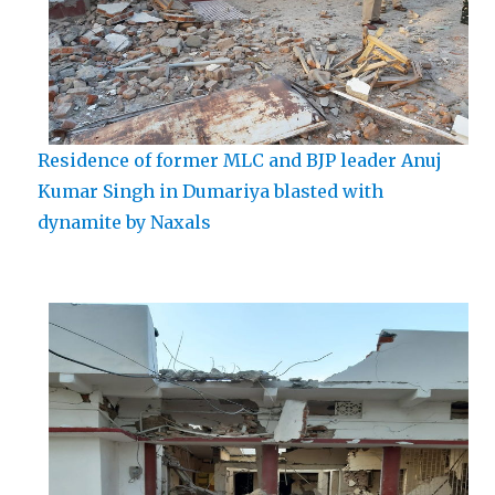
Residence of former MLC and BJP leader Anuj
Kumar Singh in Dumariya blasted with
dynamite by Naxals