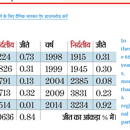
़ने के लिए दैनिक भास्कर ऍप डाउनलोड करें
In
the
e 6
yea
s,
mo
tha
4
reg
nal
par