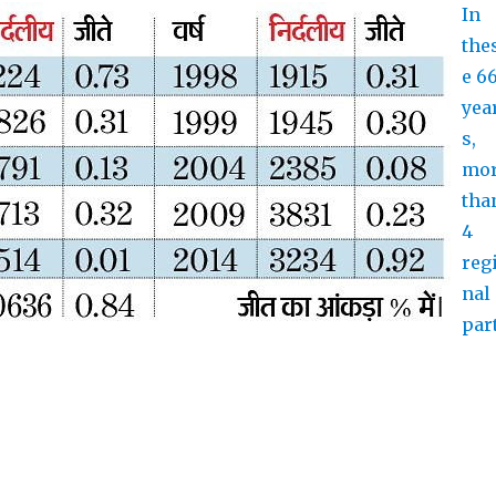
In
the
e 6
yea
s,
mo
tha
4
reg
nal
par