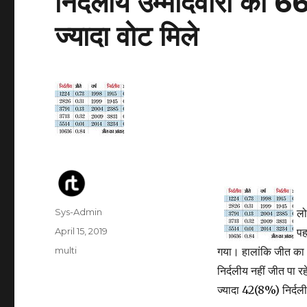
निर्दलीय उम्मीदवारों को 66 
ज्यादा वोट मिले
Author
Sys-Admin
लो
Posted
April 15, 2019
पह
on
Categories
multi
गया। हालांकि जीत क
निर्दलीय नहीं जीत पा रह
ज्यादा 42(8%) निर्दल