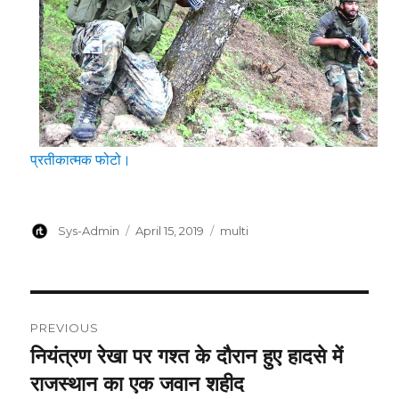
प्रतीकात्मक फोटो।
Author
Posted
Categories
Sys-Admin
April 15, 2019
multi
on
Post
PREVIOUS
navigation
नियंत्रण रेखा पर गश्त के दौरान हुए हादसे में
Previous
post:
राजस्थान का एक जवान शहीद