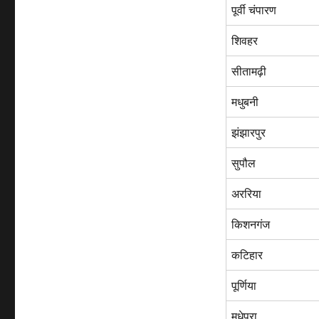
पूर्वी चंपारण
शिवहर
सीतामढ़ी
मधुबनी
झंझारपुर
सुपौल
अररिया
किशनगंज
कटिहार
पूर्णिया
मधेपुरा