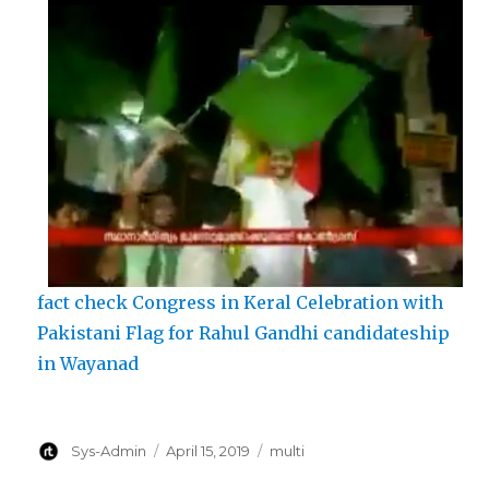
fact check Congress in Keral Celebration with
Pakistani Flag for Rahul Gandhi candidateship
in Wayanad
Author
Posted
Categories
Sys-Admin
April 15, 2019
multi
on