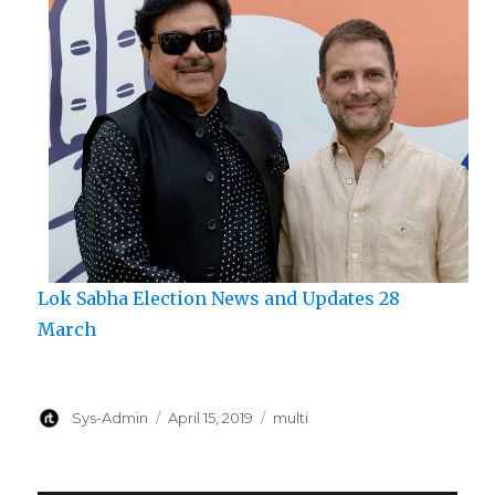
Lok Sabha Election News and Updates 28
March
Author
Posted
Categories
Sys-Admin
April 15, 2019
multi
on