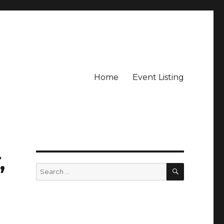
Home
Event Listing
,
SEARCH
Search
for: