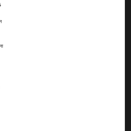
5
न
ना
।