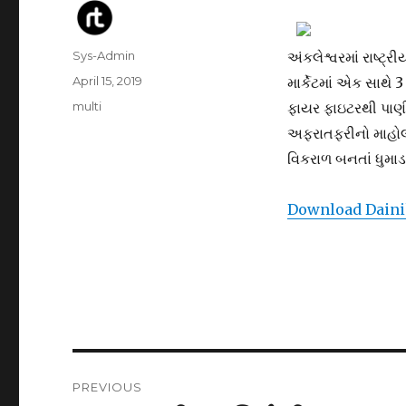
Author
Sys-Admin
અંકલેશ્વરમાં રાષ્ટ
Posted
April 15, 2019
માર્કેટમાં એક સાથે
on
Categories
multi
ફાયર ફાઇટરથી પાણીન
અફરાતફરીનો માહોલ જ
વિકરાળ બનતાં ધુમાડાન
Download Dainik
Post
PREVIOUS