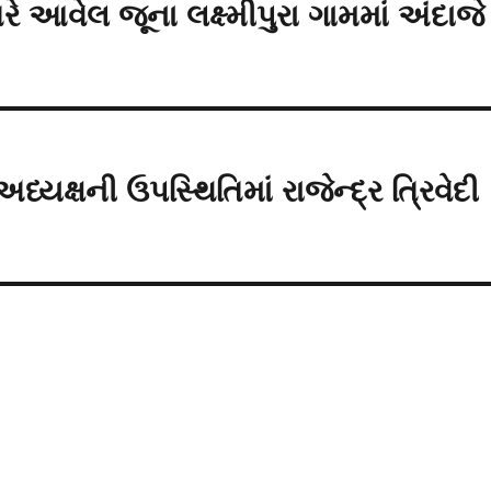
 આવેલ જૂના લક્ષ્મીપુરા ગામમાં અંદાજે
યક્ષની ઉપસ્થિતિમાં રાજેન્દ્ર ત્રિવેદી