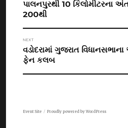
navigation
પાલનપુરથી 10 કિલોમીટરના અંતરે
Previous
post:
200થી
NEXT
વડોદરામાં ગુજરાત વિધાનસભાના અધ્
Next
post:
ફેન કલબ
Event Site
Proudly powered by WordPress