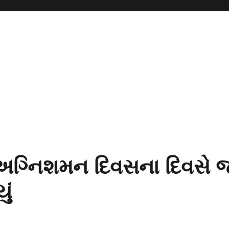
ીય અગ્નિશમન દિવસના દિવસે 
ું