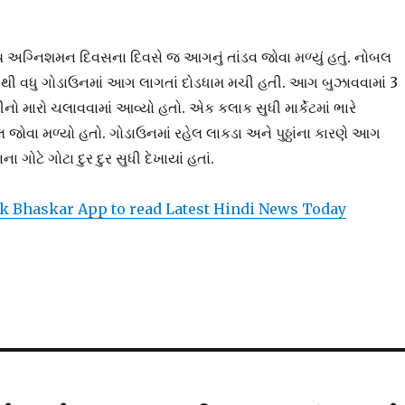
્રીય અગ્નિશમન દિવસના દિવસે જ આગનું તાંડવ જોવા મળ્યું હતું. નોબલ
 3 થી વધુ ગોડાઉનમાં આગ લાગતાં દોડધામ મચી હતી. આગ બુઝાવવામાં 3
ો મારો ચલાવવામાં આવ્યો હતો. એક કલાક સુધી માર્કેટમાં ભારે
ોવા મળ્યો હતો. ગોડાઉનમાં રહેલ લાકડા અને પુઠ્ઠાંના કારણે આગ
ા ગોટે ગોટા દુર દુર સુધી દેખાયાં હતાં.
 Bhaskar App to read Latest Hindi News Today