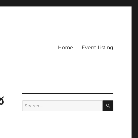
Home
Event Listing
જ
SEARCH
Search
for: