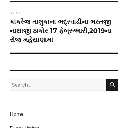
NEXT
કાંકરેજ તાલુકાના ભદ્રવાડીના ભરતજી
Next
post:
નાથાજી ઠાકોર 17 ફેબ્રુઆરી,2019ના
રોજ મહેસાણામા
SEA
Search
for:
Home