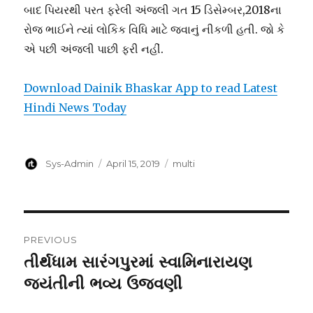
બાદ પિયરથી પરત ફરેલી અંજલી ગત 15 ડિસેમ્બર,2018ના
રોજ ભાઈને ત્યાં લોકિક વિધિ માટે જવાનું નીકળી હતી. જો કે
એ પછી અંજલી પાછી ફરી નહીં.
Download Dainik Bhaskar App to read Latest
Hindi News Today
Author
Posted
Categories
Sys-Admin
April 15, 2019
multi
on
Post
PREVIOUS
navigation
તીર્થધામ સારંગપુરમાં સ્વામિનારાયણ
Previous
post:
જયંતીની ભવ્ય ઉજવણી