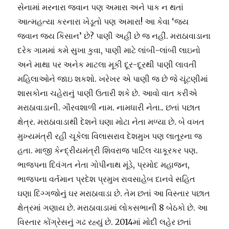
સેનામાં મરનારા જવાન પણ અમારા અને પાક ન થતાં
આત્મહત્યા કરનારા ખેડૂતો પણ અમારા! આ કેવા ‘જય
જવાન જય કિસાન’ છે? પાણી અહીં છે જ નહીં. મરાઠાવાડાના
દરેક ગામમાં કમે સુખા કુવા, પાણી માટે લાંબી-લાંબી લાઇનો
અને માથા પર અનેક માટલા મૂકી દૂર-દૂરથી પાણી લાવતી
મહિલાઓને જાઇ શકશો. ખરેખર એ પાણી જ છે જે ચૂંટણીમાં
શાસકોના ચહેરાનું પાણી ઉતારી શકે છે. આવો વાત કરીએ
મરાઠાવાડાની. ગૌરવશાળી નામ. નામધારી નેતા.. છતાં પછાત
ક્ષેત્ર. મરાઠાવાડાથી દેશને ઘણા મોટા નેતા મળ્યા છે. બે વખત
મુખ્યમંત્રી રહી ચૂકેલા વિલાસરાવ દેશમુખ પણ લાતૂરના જ
હતા. માજી કેન્દ્રીયમંત્રી શિવરાજ પાટિલ ચાકૂરકર પણ.
ભાજપના દિવંગત નેતા ગોપીનાથ મૂંડે, પ્રમોદ મહાજન,
ભાજપના વર્તમાન પ્રદેશ પ્રમુખ રાવસાહેબ દાનવે સહિત
ઘણા દિગ્ગજોનું ઘર મરાઠાવાડા છે. તેમ છતાં આ વિસ્તાર પછાત
ક્ષેત્રમાં ગણાય છે. મરાઠાવાડામાં લોકસભાની 8 બેઠકો છે. આ
વિસ્તાર કોંગ્રેસનું ગઢ રહ્યું છે. 2014માં મોદી લહેર છતાં