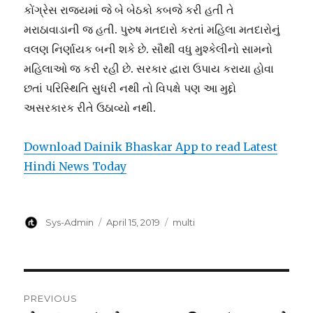
કોંગ્રેસ રાજ્યમાં જે બે બેઠકો કબજે કરી હતી તે
મરાઠાવાડાની જ હતી. પુરુષ મતદારો કરતાં મહિલા મતદારોનું
વલણ નિર્ણાયક બની શકે છે. સૌથી વધુ મુશ્કેલીનો સામનો
મહિલાઓ જ કરી રહી છે. સરકાર દ્વારા ઉપાય કરાયા હોવા
છતાં પરિસ્થિતિ સુધરી નથી તો વિપક્ષે પણ આ મુદ્દો
અસરકારક રીતે ઉઠાવ્યો નથી.
Download Dainik Bhaskar App to read Latest
Hindi News Today
Author
Posted
Categories
Sys-Admin
April 15, 2019
multi
on
Post
PREVIOUS