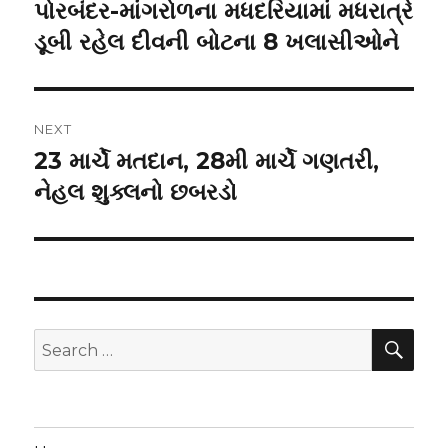
navigation
પોરબંદર-માંગરોળના મધદરિયામાં મધરાત્રે
Previous
post:
ડૂબી રહેલ દીવની બોટના 8 ખલાસીઓને
NEXT
23 માર્ચે મતદાન, 28મી માર્ચે ગણતરી,
Next
post:
નેહલ શુક્લનો છબરડો
SEA
Search
for: