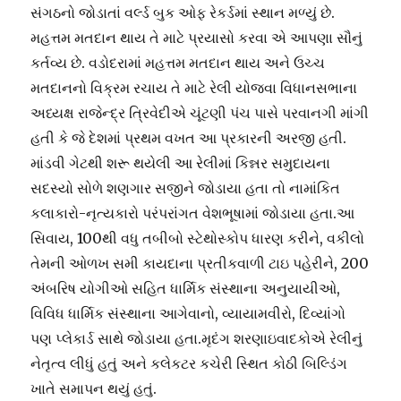
સંગઠનો જોડાતાં વર્લ્ડ બુક ઓફ રેકર્ડમાં સ્થાન મળ્યું છે.
મહત્તમ મતદાન થાય તે માટે પ્રયાસો કરવા એ આપણા સૌનું
કર્તવ્ય છે. વડોદરામાં મહત્તમ મતદાન થાય અને ઉચ્ચ
મતદાનનો વિક્રમ રચાય તે માટે રેલી યોજવા વિધાનસભાના
અધ્યક્ષ રાજેન્દ્ર ત્રિવેદીએ ચૂંટણી પંચ પાસે પરવાનગી માંગી
હતી કે જે દેશમાં પ્રથમ વખત આ પ્રકારની અરજી હતી.
માંડવી ગેટથી શરૂ થયેલી આ રેલીમાં કિન્નર સમુદાયના
સદસ્યો સોળે શણગાર સજીને જોડાયા હતા તો નામાંકિત
કલાકારો-નૃત્યકારો પરંપરાંગત વેશભૂષામાં જોડાયા હતા.આ
સિવાય, 100થી વધુ તબીબો સ્ટેથોસ્કોપ ધારણ કરીને, વકીલો
તેમની ઓળખ સમી કાયદાના પ્રતીકવાળી ટાઇ પહેરીને, 200
અંબરિષ યોગીઓ સહિત ધાર્મિક સંસ્થાના અનુયાયીઓ,
વિવિધ ધાર્મિક સંસ્થાના આગેવાનો, વ્યાયામવીરો, દિવ્યાંગો
પણ પ્લેકાર્ડ સાથે જોડાયા હતા.મૃદંગ શરણાઇવાદકોએ રેલીનું
નેતૃત્વ લીધું હતું અને કલેકટર કચેરી સ્થિત કોઠી બિલ્ડિંગ
ખાતે સમાપન થયું હતું.