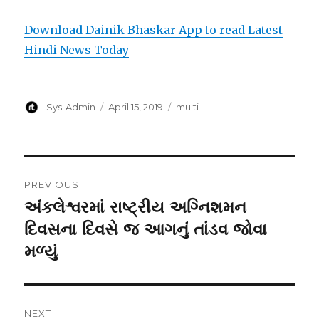
Download Dainik Bhaskar App to read Latest
Hindi News Today
Author
Posted
Categories
Sys-Admin
April 15, 2019
multi
on
Post
PREVIOUS
navigation
અંકલેશ્વરમાં રાષ્ટ્રીય અગ્નિશમન
Previous
post:
દિવસના દિવસે જ આગનું તાંડવ જોવા
મળ્યું
NEXT