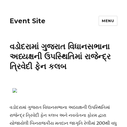
Event Site
MENU
વડોદરામાં ગુજરાત વિધાનસભાના
અધ્યક્ષની ઉપસ્થિતિમાં રાજેન્દ્ર
ત્રિવેદી ફેન કલબ
વડોદરામાં ગુજરાત વિધાનસભાના અધ્યક્ષની ઉપસ્થિતિમાં
રાજેન્દ્ર ત્રિવેદી ફેન કલબ અને નવચેતના ફોરમ દ્વારા
યોજાયેલી બિનરાજકીય મતદાન જાગૃતિ રેલીમાં 200થી વધુ