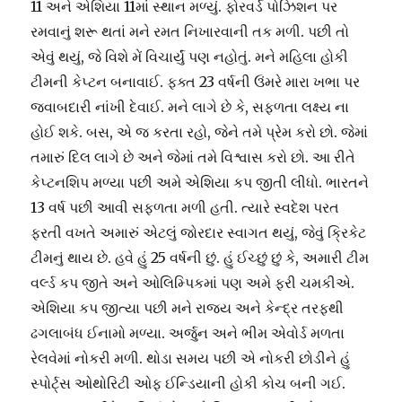
11 અને એશિયા 11માં સ્થાન મળ્યું. ફોરવર્ડ પોઝિશન પર
રમવાનું શરૂ થતાં મને રમત નિખારવાની તક મળી. પછી તો
એવું થયું, જે વિશે મેં વિચાર્યું પણ નહોતું. મને મહિલા હોકી
ટીમની કેપ્ટન બનાવાઈ. ફક્ત 23 વર્ષની ઉંમરે મારા ખભા પર
જવાબદારી નાંખી દેવાઈ. મને લાગે છે કે, સફળતા લક્ષ્ય ના
હોઈ શકે. બસ, એ જ કરતા રહો, જેને તમે પ્રેમ કરો છો. જેમાં
તમારું દિલ લાગે છે અને જેમાં તમે વિશ્વાસ કરો છો. આ રીતે
કેપ્ટનશિપ મળ્યા પછી અમે એશિયા કપ જીતી લીધો. ભારતને
13 વર્ષ પછી આવી સફળતા મળી હતી. ત્યારે સ્વદેશ પરત
ફરતી વખતે અમારું એટલું જોરદાર સ્વાગત થયું, જેવું ક્રિકેટ
ટીમનું થાય છે. હવે હું 25 વર્ષની છું. હું ઈચ્છું છું કે, અમારી ટીમ
વર્લ્ડ કપ જીતે અને ઓલિમ્પિકમાં પણ અમે ફરી ચમકીએ.
એશિયા કપ જીત્યા પછી મને રાજ્ય અને કેન્દ્ર તરફથી
ઢગલાબંધ ઈનામો મળ્યા. અર્જુન અને ભીમ એવોર્ડ મળતા
રેલવેમાં નોકરી મળી. થોડા સમય પછી એ નોકરી છોડીને હું
સ્પોર્ટ્સ ઓથોરિટી ઓફ ઈન્ડિયાની હોકી કોચ બની ગઈ.