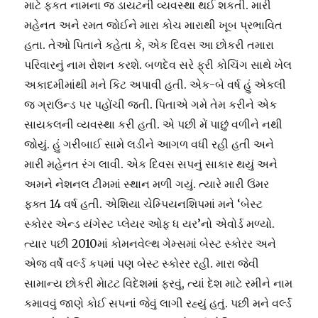
માટે ફ્કત નામના જ ડાયટની વ્યવસ્થા થઈ શકતી. મારી
મહેનત અને રમત જોઈને મારા કોચ મારાથી ખૂબ પ્રભાવિત
હતા. તેઓ પિતાને કહેતા કે, એક દિવસ આ છોકરી તમારા
પરિવારનું નામ રોશન કરશે. બળદેવ સરે ફ્રી કોચિંગ સાથે ખેલ
અકાદમીમાંથી મને કિટ અપાવી હતી. એક-બે વર્ષ હું એકલી
જ ગ્રાઉન્ડ પર પહોંચી જતી. પિતાએ ગમે તેમ કરીને એક
સાયકલની વ્યવસ્થા કરી હતી. એ પછી મેં પાછું વળીને નથી
જોયું. હું ગરીબાઈ સામે લડીને આગળ વધી રહી હતી અને
મારી મહેનત રંગ લાવી. એક દિવસ સપનું સાકાર થયું અને
અમને નેશનલ ટીમમાં સ્થાન મળી ગયું. ત્યારે મારી ઉંમર
ફક્ત 14 વર્ષ હતી. એશિયા ચેમ્પિયનશિપમાં મને ‘બેસ્ટ
સ્કોરર એન્ડ યંગેસ્ટ પ્લેયર ઓફ ધ યર’નો એવોર્ડ મળ્યો.
ત્યાર પછી 2010માં કોમનવેલ્થ ગેમ્સમાં બેસ્ટ સ્કોરર અને
એજ વર્ષે વર્લ્ડ કપમાં પણ બેસ્ટ સ્કોરર રહી. મારા જેવી
સામાન્ય છોકરી માેટટ વિદેશમાં ફરવું, ત્યાં દેશ માટે રમીને નામ
કમાવવું જાણે કોઈ સપનાં જેવું લાગી રહ્યું હતું. પછી મને વર્લ્ડ