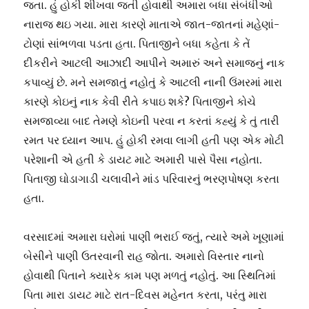
જતા. હું હોકી શીખવા જતી હોવાથી અમારા બધા સંબંધીઓ
નારાજ થઇ ગયા. મારા કારણે માતાએ જાત-જાતનાં મહેણાં-
ટોણાં સાંભળવા પડતા હતા. પિતાજીને બધા કહેતા કે તેં
દીકરીને આટલી આઝાદી આપીને અમારું અને સમાજનું નાક
કપાવ્યું છે. મને સમજાતું નહોતું કે આટલી નાની ઉંમરમાં મારા
કારણે કોઇનું નાક કેવી રીતે કપાઇ શકે? પિતાજીને કોચે
સમજાવ્યા બાદ તેમણે કોઇની પરવા ન કરતાં કહ્યું કે તું તારી
રમત પર ધ્યાન આપ. હું હોકી રમવા લાગી હતી પણ એક મોટી
પરેશાની એ હતી કે ડાયટ માટે અમારી પાસે પૈસા નહોતા.
પિતાજી ઘોડાગાડી ચલાવીને માંડ પરિવારનું ભરણપોષણ કરતા
હતા.
વરસાદમાં અમારા ઘરોમાં પાણી ભરાઈ જતું, ત્યારે અમે ખૂણામાં
બેસીને પાણી ઉતરવાની રાહ જોતા. અમારો વિસ્તાર નાનો
હોવાથી પિતાને ક્યારેક કામ પણ મળતું નહોતું. આ સ્થિતિમાં
પિતા મારા ડાયટ માટે રાત-દિવસ મહેનત કરતા, પરંતુ મારા