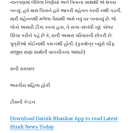
નાનપણમાં લીધેલા નિર્ણયો અને પિતાના સાથથી એ શક્ય
બન્યું. હવે મારા પિતાને હવે આકરી મહેનત કરવી નથી પડતી.
મારી મહેનતથી મળેલા પૈસાથી અમે નવું ઘર બનાવ્યું છે. જે
લોકો અમારી ટીકા કરતા હતા, તે સગા-સંબંધી ખુદ કોલર
ઊંચા કરીને કહે છે કે, રાની અમારા પરિવારની છોકરી છે.
પુત્રીઓ કોઈનાથી કમ નથી હોતી. (કુરુક્ષેત્ર બ્યુરો ચીફ
સંજીવ રાણા સાથેની વાતચીતના આધારે)
રાની રામપાલ
ભારતીય મહિલા હોકી
ટીમની કેપ્ટન
Download Dainik Bhaskar App to read Latest
Hindi News Today