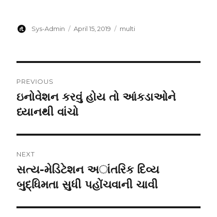
Author
Posted
Categories
Sys-Admin
April 15, 2019
multi
on
Post
PREVIOUS
navigation
ઇનોવેશન કરવું હોય તો આંકડાઓને
Previous
post:
ધ્યાનથી વાંચો
NEXT
સત્ય-મેડિટેશન અાંતરિક દિવ્ય
Next
post:
બુદ્ધિમતા સુધી પહોંચવાની ચાવી