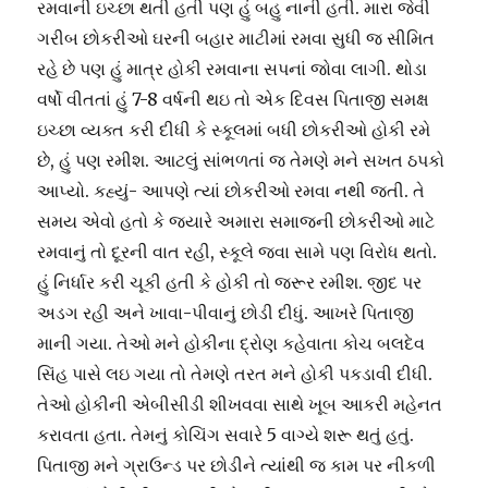
રમવાની ઇચ્છા થતી હતી પણ હું બહુ નાની હતી. મારા જેવી
ગરીબ છોકરીઓ ઘરની બહાર માટીમાં રમવા સુધી જ સીમિત
રહે છે પણ હું માત્ર હોકી રમવાના સપનાં જોવા લાગી. થોડા
વર્ષો વીતતાં હું 7-8 વર્ષની થઇ તો એક દિવસ પિતાજી સમક્ષ
ઇચ્છા વ્યક્ત કરી દીધી કે સ્કૂલમાં બધી છોકરીઓ હોકી રમે
છે, હું પણ રમીશ. આટલું સાંભળતાં જ તેમણે મને સખત ઠપકો
આપ્યો. કહ્યું- આપણે ત્યાં છોકરીઓ રમવા નથી જતી. તે
સમય એવો હતો કે જ્યારે અમારા સમાજની છોકરીઓ માટે
રમવાનું તો દૂરની વાત રહી, સ્કૂલે જવા સામે પણ વિરોધ થતો.
હું નિર્ધાર કરી ચૂકી હતી કે હોકી તો જરૂર રમીશ. જીદ પર
અડગ રહી અને ખાવા-પીવાનું છોડી દીધું. આખરે પિતાજી
માની ગયા. તેઓ મને હોકીના દ્રોણ કહેવાતા કોચ બલદેવ
સિંહ પાસે લઇ ગયા તો તેમણે તરત મને હોકી પકડાવી દીધી.
તેઓ હોકીની એબીસીડી શીખવવા સાથે ખૂબ આકરી મહેનત
કરાવતા હતા. તેમનું કોચિંગ સવારે 5 વાગ્યે શરૂ થતું હતું.
પિતાજી મને ગ્રાઉન્ડ પર છોડીને ત્યાંથી જ કામ પર નીકળી