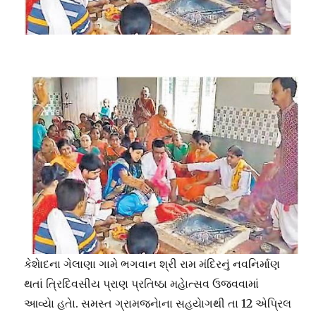
કેશાેદના ગેલાણા ગામે ભગવાન શ્રી રામ મંદિરનું નવનિર્માણ
થતાં ત્રિદિવસીય પ્રાણ પ્રતિષ્ઠા મહાેત્સવ ઉજવવામાં
આવ્યાે હતાે. સમસ્ત ગ્રામજનાેના સહયાેગથી તા 12 એપ્રિલ