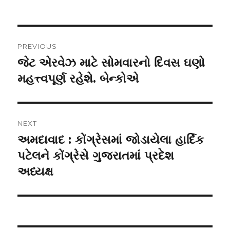
on
Post
PREVIOUS
navigation
જેટ એરવેઝ માટે સોમવારનો દિવસ ઘણો
Previous
post:
મહત્ત્વપૂર્ણ રહેશે. બેન્કોએ
NEXT
અમદાવાદ : કોંગ્રેસમાં જોડાયેલા હાર્દિક
Next
post:
પટેલને કોંગ્રેસે ગુજરાતમાં પ્રદેશ
અધ્યક્ષ