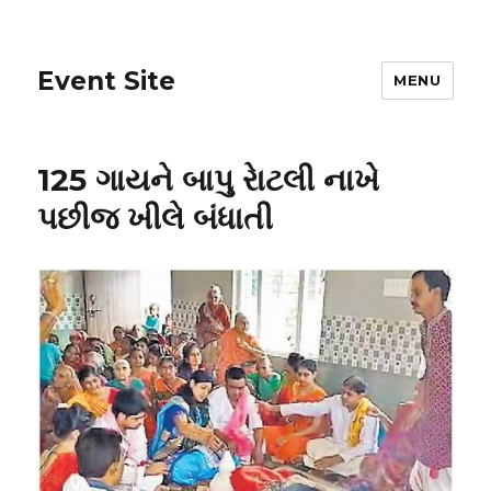
Event Site
MENU
125 ગાયને બાપુ રાેટલી નાખે
પછીજ ખીલે બંધાતી