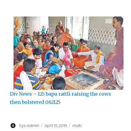
Div News – 125 bapu rattli raising the cows
then bolstered 062125
Author
Posted
Categories
Sys-Admin
April 15, 2019
multi