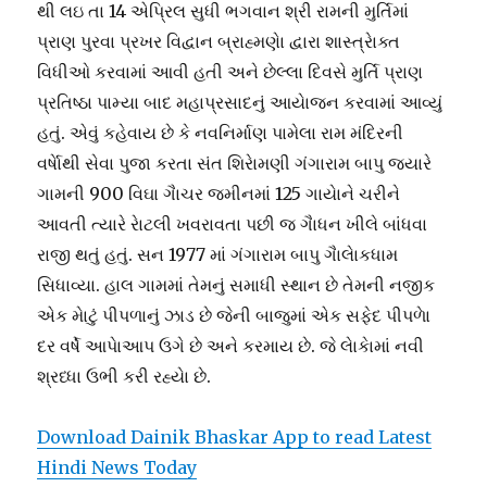
થી લઇ તા 14 એપ્રિલ સુધી ભગવાન શ્રી રામની મુર્તિમાં
પ્રાણ પુરવા પ્રખર વિદ્વાન બ્રાહ્મણાે દ્વારા શાસ્ત્રાેક્ત
વિધીઓ કરવામાં આવી હતી અને છેલ્લા દિવસે મુર્તિ પ્રાણ
પ્રતિષ્ઠા પામ્યા બાદ મહાપ્રસાદનું આયાેજન કરવામાં આવ્યું
હતું. એવું કહેવાય છે કે નવનિર્માણ પામેલા રામ મંદિરની
વર્ષાેથી સેવા પુજા કરતા સંત શિરાેમણી ગંગારામ બાપુ જયારે
ગામની 900 વિઘા ગાૈચર જમીનમાં 125 ગાયાેને ચરીને
આવતી ત્યારે રાેટલી ખવરાવતા પછી જ ગાૈધન ખીલે બાંધવા
રાજી થતું હતું. સન 1977 માં ગંગારામ બાપુ ગાૈલાેકધામ
સિધાવ્યા. હાલ ગામમાં તેમનું સમાધી સ્થાન છે તેમની નજીક
એક માેટું પીપળાનું ઝાડ છે જેની બાજુમાં એક સફેદ પીપળાે
દર વર્ષે આપાેઆપ ઉગે છે અને કરમાય છે. જે લાેકાેમાં નવી
શ્રધ્ધા ઉભી કરી રહ્યાે છે.
Download Dainik Bhaskar App to read Latest
Hindi News Today