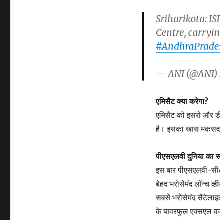
Sriharikota: IS
Centre, carryi
#AndhraPrade
— ANI (@ANI)
एमिसैट क्या करेगा?
एमिसैट को इसरो और डी
है। इसका खास मकसद स
पीएसएलवी दुनिया का सब
इस बार पीएसएलवी-सी45
बेहद भरोसेमंद लॉन्च व
सबसे भरोसेमंद सैटेलाइ
के पावरफुल एक्सएल वर