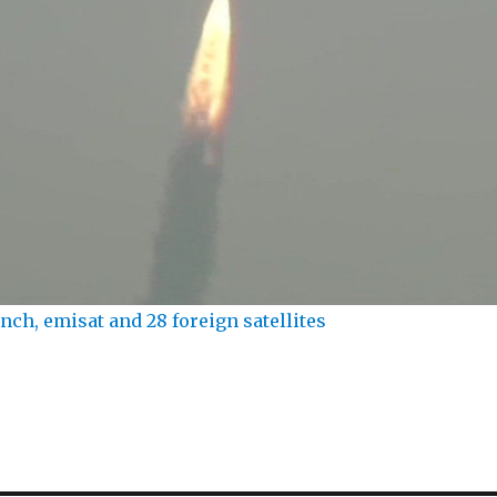
unch, emisat and 28 foreign satellites