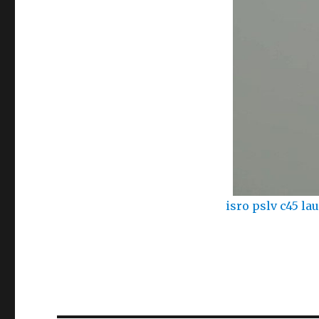
isro pslv c45 la