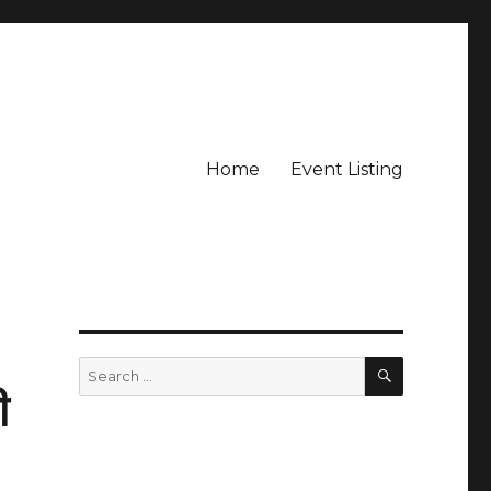
Home
Event Listing
SEARCH
Search
for:
ी