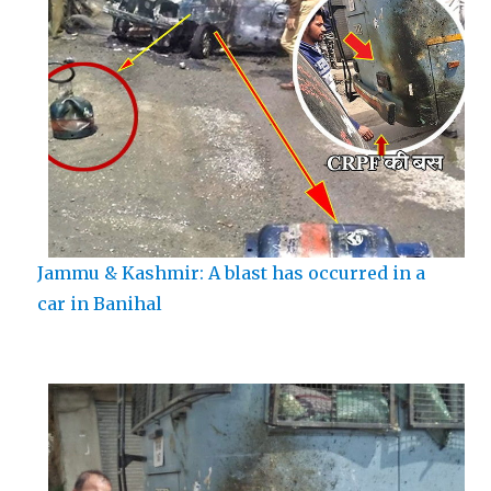
Jammu & Kashmir: A blast has occurred in a
car in Banihal