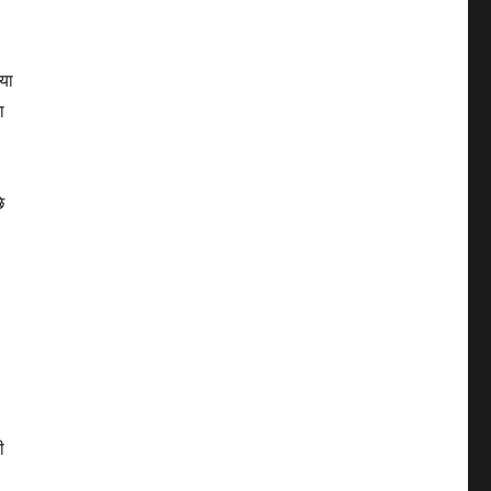
या
ा
े
ी